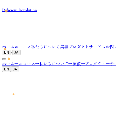
Delicious Revolution
ホーム
ニュース
私たちについて
実績
プロダクト
サービス
お問
/
EN
JA
ホーム
→
ニュース
→
私たちについて
→
実績
→
プロダクト
→
サ
EN
JA