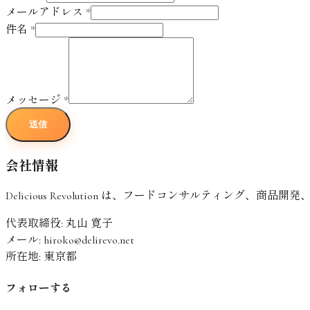
メールアドレス
*
件名
*
メッセージ
*
送信
会社情報
Delicious Revolution は、フードコンサルティン
代表取締役
:
丸山 寛子
メール
:
hiroko@delirevo.net
所在地
:
東京都
フォローする