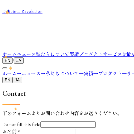
Delicious Revolution
ホーム
ニュース
私たちについて
実績
プロダクト
サービス
お問
/
EN
JA
ホーム
→
ニュース
→
私たちについて
→
実績
→
プロダクト
→
サ
EN
JA
Contact
下のフォームよりお問い合わせ内容をお送りください。
Do not fill this field
お名前
*